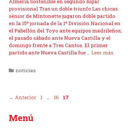
Almería Sostenible en segundo lugar
provisional Tras un doble triunfo Las chicas
sénior de Mintonette jugaron doble partido
en la 15º jornada de la 1º División Nacional en
el Pabellón del Toyo ante equipos madrileños;
el pasado sábado ante Nueva Castilla y el
domingo frente a Tres Cantos. El primer
partido ante Nueva Castilla fue …
Leer más
Categorías
noticias
Página
Página
Página
←
Anterior
1
…
16
17
Menú