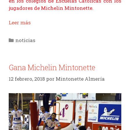
en los colegios de Escuelas Católicas con los
jugadores de Michelin Mintonette.
Leer más
Categorías
noticias
Gana Michelin Mintonette
12 febrero, 2018
por
Mintonette Almería