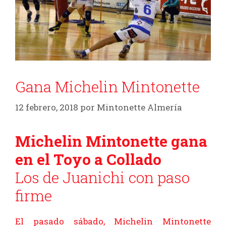
Gana Michelin Mintonette
12 febrero, 2018
por
Mintonette Almería
Michelin Mintonette gana
en el Toyo a Collado
Los de Juanichi con paso
firme
El pasado sábado, Michelin Mintonette