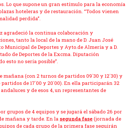
s. Lo que supone un gran estímulo para la economía
 plazas hoteleras y de restauración. “Todos vienen
malidad perdida”.
ez agradeció la continua colaboración y
iones, tanto la local de la mano de D. Juan José
o Municipal de Deportes y Ayto.de Almería y a D.
ado de Deportes de la Excma. Diputación
o esto no sería posible”.
 mañana (con 2 turnos de partidos 09´30 y 12´30) y
 partidos de 17´00 y 20´00). En ella participarán 32
s andaluces y de esos 4, un representantes de
por grupos de 4 equipos y se jugará el sábado 26 por
 de mañana y tarde. En la
segunda fase
(jornada de
equipos de cada grupo de la primera fase seguirán