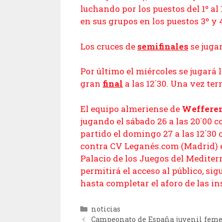
luchando por los puestos del 1º al
en sus grupos en los puestos 3º y 4
Los cruces de
semifinales
se jugar
Por último el miércoles se jugará l
gran
final
a las 12´30. Una vez te
El equipo almeriense de
Weffere
jugando el sábado 26 a las 20´00 
partido el domingo 27 a las 12´30 
contra CV Leganés.com (Madrid) el
Palacio de los Juegos del Mediterr
permitirá el acceso al público, si
hasta completar el aforo de las i
Categorías
noticias
Campeonato de España juvenil feme