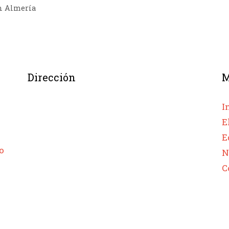
en Almería
Dirección
I
E
E
o
N
C