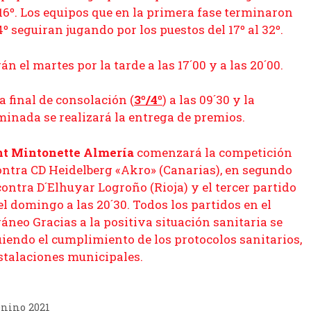
 16º. Los equipos que en la primera fase terminaron
º seguiran jugando por los puestos del 17º al 32º.
án el martes por la tarde a las 17´00 y a las 20´00.
a final de consolación (
3º/4º
) a las 09´30 y la
rminada se realizará la entrega de premios.
nt
Mintonette Almería
comenzará la competición
contra CD Heidelberg «Akro» (Canarias), en segundo
contra D´Elhuyar Logroño (Rioja) y el tercer partido
 domingo a las 20´30. Todos los partidos en el
áneo Gracias a la positiva situación sanitaria se
guiendo el cumplimiento de los protocolos sanitarios,
nstalaciones municipales.
nino 2021