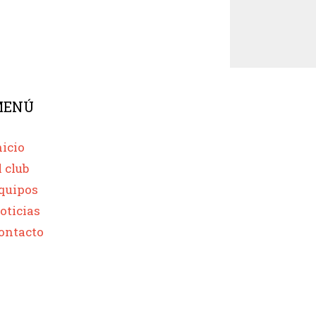
MENÚ
nicio
l club
quipos
oticias
ontacto