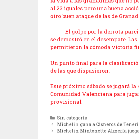
la vida a las granadinas que no p
al 23 iguales pero una buena acció
otro buen ataque de las de Granada
El golpe por la derrota parcial 
se demostró en el desempate. Las
permitieron la cómoda victoria fin
Un punto final para la clasificaci
de las que dispusieron.
Este próximo sábado se jugará la 
Comunidad Valenciana para jugar c
provisional.
Categorías
Sin categoría
Michelin gana a Cisneros de Teneri
Michelin Mintonette Almería juega 