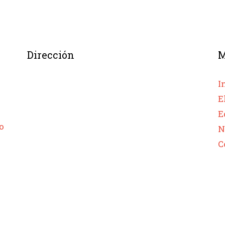
Dirección
I
E
E
o
N
C