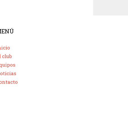
MENÚ
nicio
l club
quipos
oticias
ontacto